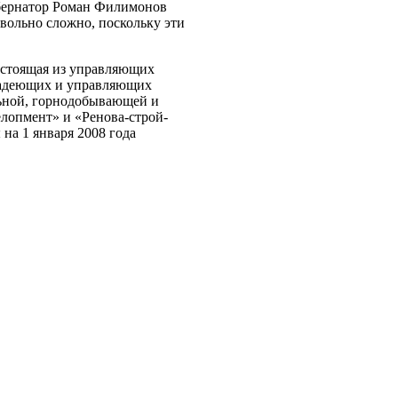
бернатор Роман Филимонов
овольно сложно, поскольку эти
состоящая из управляющих
ладеющих и управляющих
льной, горнодобывающей и
лопмент» и «Ренова-строй-
на 1 января 2008 года