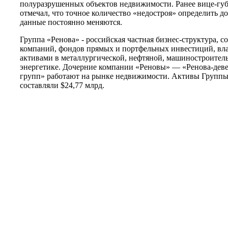
полуразрушенных объектов недвижимости. Ранее вице-гу
отмечал, что точное количество «недостроя» определить д
данные постоянно меняются.
Группа «Ренова» - российская частная бизнес-структура, 
компаний, фондов прямых и портфельных инвестиций, в
активами в металлургической, нефтяной, машиностроите
энергетике. Дочерние компании «Реновы» — «Ренова-деве
групп» работают на рынке недвижимости. Активы Группы 
составляли $24,77 млрд.