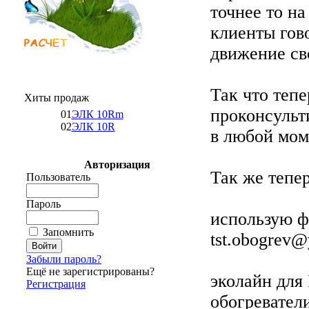
точнее то н
клиенты гово
движение св
Так что теп
Хиты продаж
проконсульти
01
ЭЛК 10Rm
02
ЭЛК 10R
в любой мом
Авторизация
Так же тепер
Пользователь
Пароль
использую ф
Запомнить
tst.obogrev@
Забыли пароль?
Ещё не зарегистрированы?
эколайн для
Регистрация
обогревател