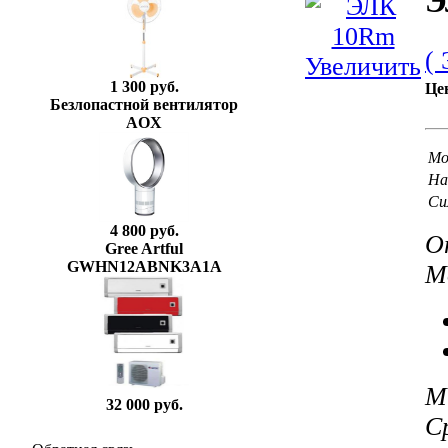
Э
(
Увеличить
1 300 руб.
Це
Безлопастной вентилятор
AOX
Мо
На
Си
4 800 руб.
О
Gree Artful
GWHN12ABNK3A1A
М
М
32 000 руб.
С