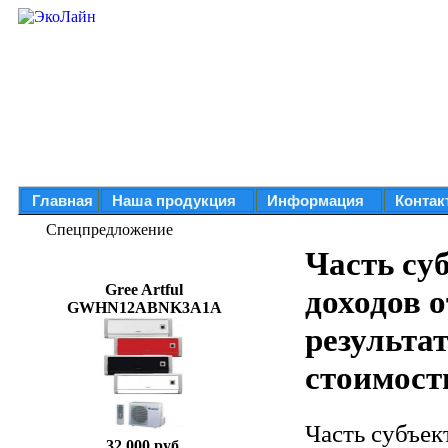
Главная
Наша продукция
Информация
Контак
Спецпредложение
Часть су
Gree Artful
доходов о
GWHN12ABNK3A1A
результа
стоимост
Часть субъек
32 000 руб.