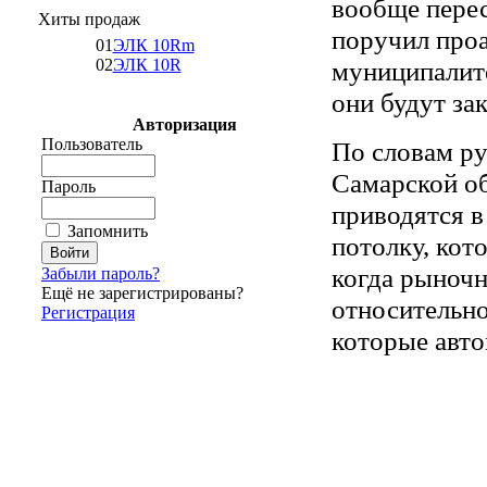
вообще перес
Хиты продаж
поручил проа
01
ЭЛК 10Rm
муниципалит
02
ЭЛК 10R
они будут за
Авторизация
Пользователь
По словам р
Самарской об
Пароль
приводятся в
Запомнить
потолку, кот
когда рыночн
Забыли пароль?
Ещё не зарегистрированы?
относительно
Регистрация
которые авто