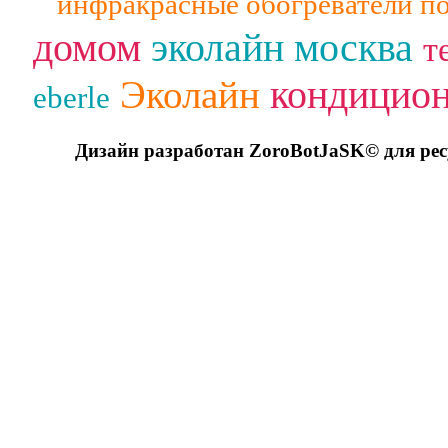
инфракрасные обогреватели п
домом
эколайн москва
т
кондицио
Эколайн
eberle
Дизайн разработан ZoroBotJaSK© для ре