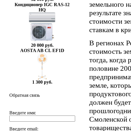
земельного н
Кондиционер IGC RAS-12
HQ
результате з
стоимости зе
ставкам в кр
В регионах Р
20 000 руб.
стоимость зе
AOSTA AB CL EF1D
тогда, когда 
половине 200
предпринима
1 300 руб.
земле, котор
продуктового
Обратная связь
должен будет
прошлогодних
Введите имя:
Смоленской о
товарищества
Введите email: