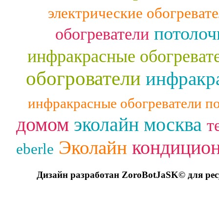
электрические обогреват
потолоч
обогреватели
инфракрасные обогреват
обогрователи
инфракра
инфракрасные обогреватели п
домом
эколайн москва
т
кондицио
Эколайн
eberle
Дизайн разработан ZoroBotJaSK© для ре