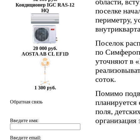
области, вст
Кондиционер IGC RAS-12
поселке нача
HQ
периметру, у
внутрикварта
Поселок расп
20 000 руб.
по Симферопо
AOSTA AB CL EF1D
уточняют в «
реализовыват
соток.
1 300 руб.
Помимо подв
планируется 
Обратная связь
поля, детски
организация 
Введите имя:
Введите email: