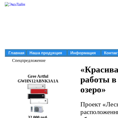
Главная
Наша продукция
Информация
Контак
Спецпредложение
«Красива
Gree Artful
работы в
GWHN12ABNK3A1A
озеро»
Проект «Лес
расположенн
32 000 руб.