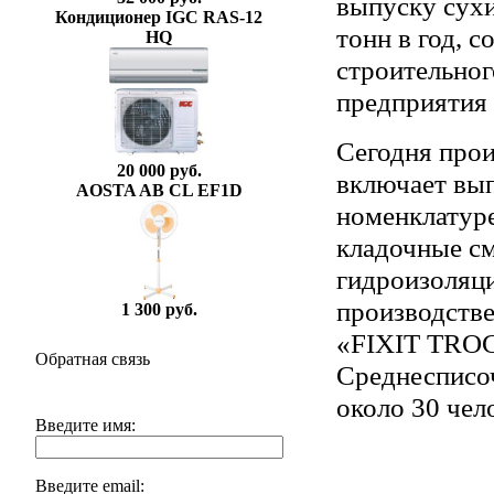
выпуску сух
Кондиционер IGC RAS-12
тонн в год, 
HQ
строительног
предприятия 
Сегодня про
20 000 руб.
включает вы
AOSTA AB CL EF1D
номенклатуре
кладочные см
гидроизоляци
производстве
1 300 руб.
«FIXIT TRO
Обратная связь
Среднесписо
около 30 чел
Введите имя:
Введите email: