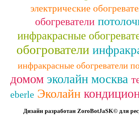
электрические обогреват
потолоч
обогреватели
инфракрасные обогреват
обогрователи
инфракра
инфракрасные обогреватели п
домом
эколайн москва
т
кондицио
Эколайн
eberle
Дизайн разработан ZoroBotJaSK© для ре