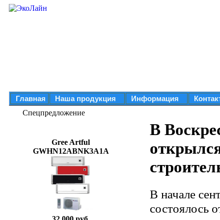
Главная
Наша продукция
Информация
Контак
Спецпредложение
В Воскре
Gree Artful
открылся
GWHN12ABNK3A1A
строител
В начале сен
состоялось 
32 000 руб.