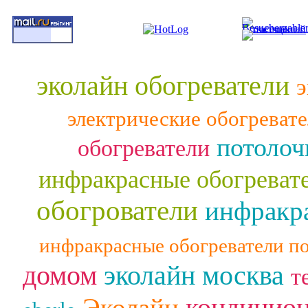
эколайн обогреватели
э
электрические обогреват
потолоч
обогреватели
инфракрасные обогреват
обогрователи
инфракра
инфракрасные обогреватели п
домом
эколайн москва
т
кондицио