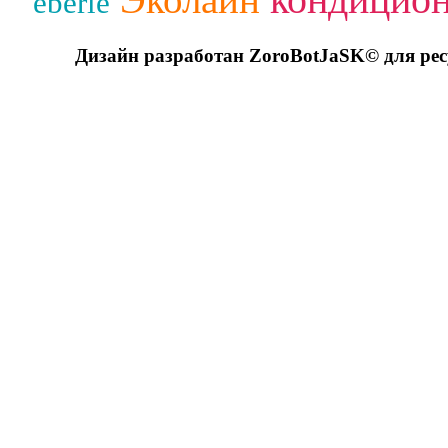
Эколайн
eberle
Дизайн разработан ZoroBotJaSK© для ре