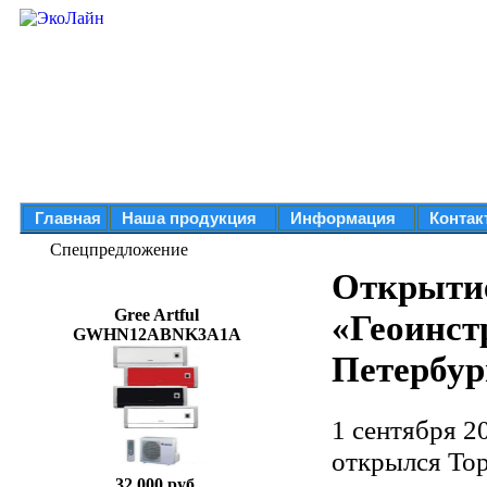
Главная
Наша продукция
Информация
Контак
Спецпредложение
Открытие
Gree Artful
«Геоинст
GWHN12ABNK3A1A
Петербур
1 сентября 2
открылся То
32 000 руб.