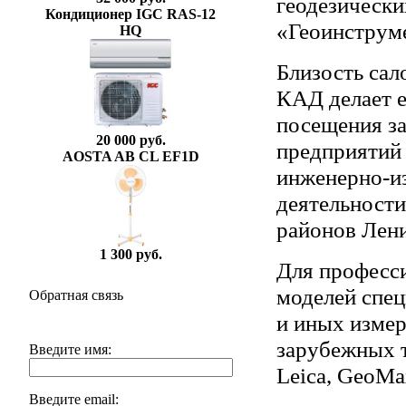
геодезически
Кондиционер IGC RAS-12
«Геоинструм
HQ
Близость сал
КАД делает 
посещения з
20 000 руб.
предприятий 
AOSTA AB CL EF1D
инженерно-из
деятельности
районов Лени
1 300 руб.
Для професси
моделей спец
Обратная связь
и иных изме
зарубежных т
Введите имя:
Leica, GeoMax
Введите email: