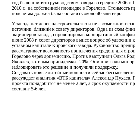
год было принято руководством завода в середине 2006 г. 
2010 г.. на собственной площадке в Горелово. Стоимость 
подсчетам должна была составить около 40 млн евро.
У завода нет денег на строительство и нет возможности за
источник, близкий к совету директоров. Одна из схем фи
акционеров завода, спровоцировав корпоративный конфли
июне 2008 г. совет директоров вынес вопрос об удвоении 
уставном капитале Кировского завода. Руководство предпр
рассматривает возможность привлечения средств для строи
Горелово через допэмиссию. Против выступили Ольга Ро
Яковлев, которым принадлежит 20%. Они призвали минор
заблокировать это решение и получили поддержку.
Создавать новые литейные мощности сейчас бессмысленно,
рассуждает аналитик «ВТБ капитала» Александр Пухаев. П
проекта понадобится не менее 2 лет, а срок окупаемости п
составит 5-6 лет.