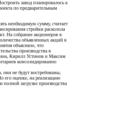
Построить завод планировалось к
проекта по предварительным
нять необходимую сумму, считает
нансирования стройки расколола
кт. На собрание акционеров в
количества объявленных акций в
иятия объясняло, что
тельства производства в
дина, Кирилл Устинов и Максим
итариев консолидированно
 они не будут востребованы,
о его оценке, на реализацию
ри полной загрузке производства