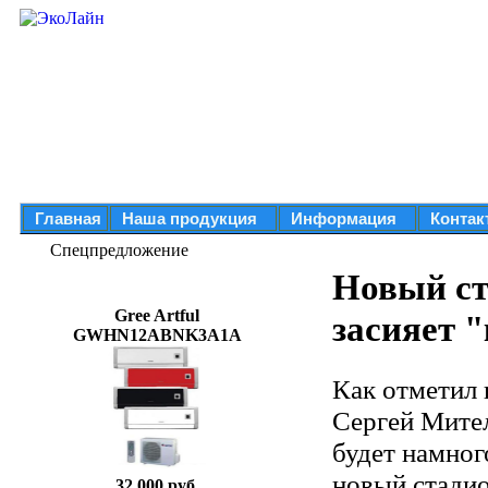
Главная
Наша продукция
Информация
Контак
Спецпредложение
Новый ст
Gree Artful
засияет 
GWHN12ABNK3A1A
Как отметил
Сергей Мител
будет намног
новый стадио
32 000 руб.