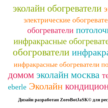
эколайн обогреватели
э
электрические обогреват
потолоч
обогреватели
инфракрасные обогреват
обогрователи
инфракра
инфракрасные обогреватели п
домом
эколайн москва
т
кондицио
Эколайн
eberle
Дизайн разработан ZoroBotJaSK© для ре