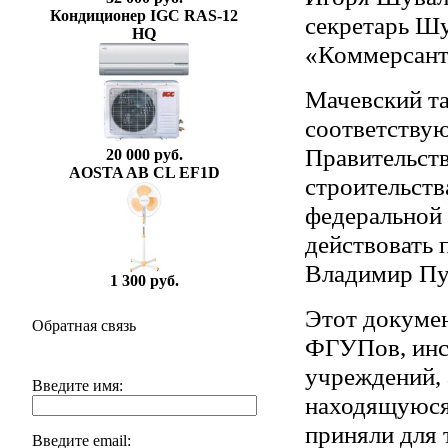
Кондиционер IGC RAS-12
секретарь Ш
HQ
«Коммерсант
Мачевский та
соответству
Правительст
20 000 руб.
AOSTA AB CL EF1D
строительств
федеральной 
действовать 
Владимир Пу
1 300 руб.
Этот докумен
Обратная связь
ФГУПов, инс
учреждений, 
Введите имя:
находящуюся 
приняли для 
Введите email: