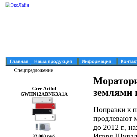
Главная
Наша продукция
Информация
Контак
Спецпредложение
Моратори
Gree Artful
землями 
GWHN12ABNK3A1A
Поправки к 
продлевают 
до 2012 г., 
Игоря Шувал
32 000 руб.