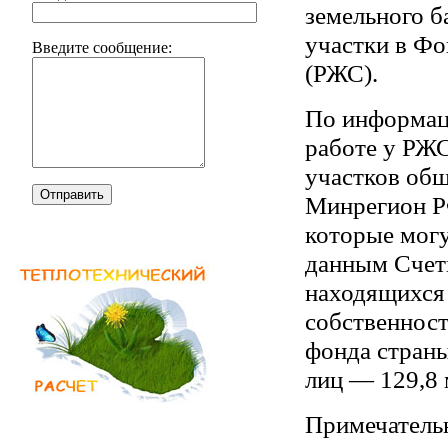
земельного б
участки в Ф
Введите сообщение:
(РЖС).
По информац
работе у РЖС
участков общ
Отправить
Минрегион Р
которые могу
данным Счетн
находящихся 
собственност
фонда страны
лиц — 129,8 
Примечательн