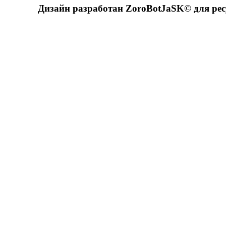
Дизайн разработан ZoroBotJaSK© для ре