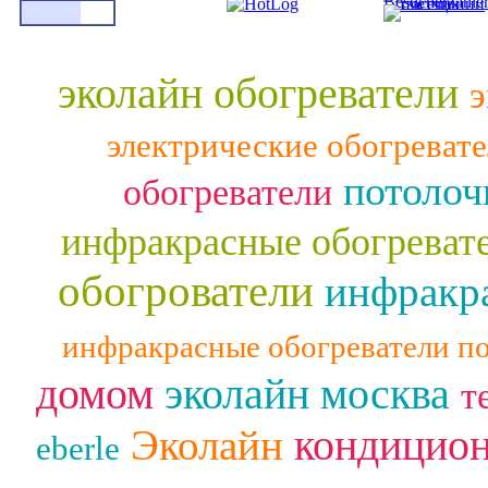
эколайн обогреватели
э
электрические обогреват
потолоч
обогреватели
инфракрасные обогреват
обогрователи
инфракра
инфракрасные обогреватели п
домом
эколайн москва
т
кондицио
Эколайн
eberle