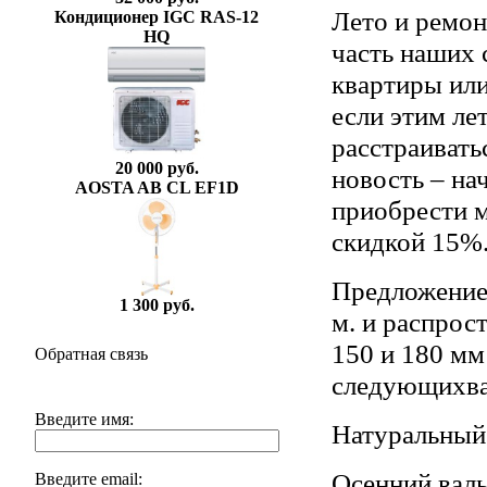
Лето и ремон
Кондиционер IGC RAS-12
HQ
часть наших 
квартиры или
если этим ле
расстраивать
20 000 руб.
новость – на
AOSTA AB CL EF1D
приобрести 
скидкой 15%
Предложение 
1 300 руб.
м. и распрос
150 и 180 мм
Обратная связь
следующихва
Введите имя:
Натуральный
Осенний вал
Введите email: