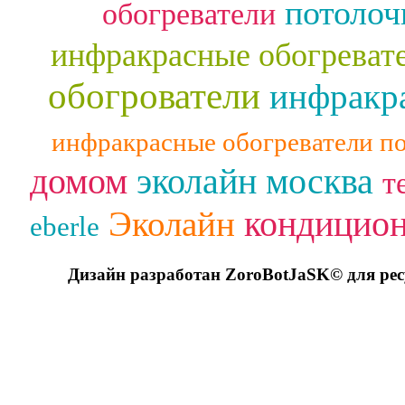
потолоч
обогреватели
инфракрасные обогреват
обогрователи
инфракра
инфракрасные обогреватели п
домом
эколайн москва
т
кондицио
Эколайн
eberle
Дизайн разработан ZoroBotJaSK© для ре