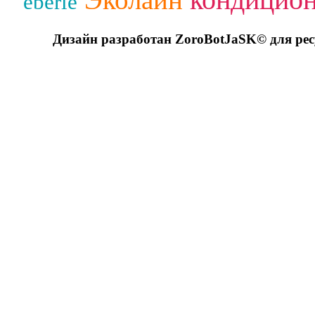
Эколайн
eberle
Дизайн разработан ZoroBotJaSK© для ре