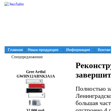
Главная
Наша продукция
Информация
Контак
Спецпредложение
Реконстр
Gree Artful
завершит
GWHN12ABNK3A1A
Полностью з
Ленинградско
большая част
отстроено 4 
32 000 руб.