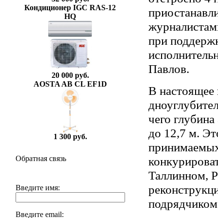
Кондиционер IGC RAS-12
приостанавли
HQ
журналистами
при поддержк
исполнитель
Павлов.
20 000 руб.
AOSTA AB CL EF1D
В настоящее 
дноуглубител
чего глубина
до 12,7 м. Э
1 300 руб.
принимаемых 
конкурирова
Обратная связь
Таллинном, Р
реконструкци
Введите имя:
подрядчиком
Введите email: