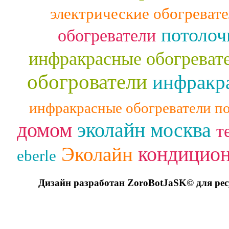
электрические обогреват
потолоч
обогреватели
инфракрасные обогреват
обогрователи
инфракра
инфракрасные обогреватели п
домом
эколайн москва
т
кондицио
Эколайн
eberle
Дизайн разработан ZoroBotJaSK© для ре