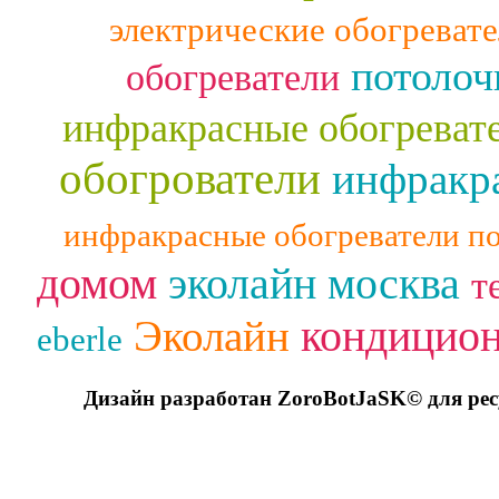
электрические обогреват
потолоч
обогреватели
инфракрасные обогреват
обогрователи
инфракра
инфракрасные обогреватели п
домом
эколайн москва
т
кондицио
Эколайн
eberle
Дизайн разработан ZoroBotJaSK© для ре