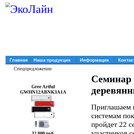
Главная
Наша продукция
Информация
Контак
Спецпредложение
Семинар
Gree Artful
деревянн
GWHN12ABNK3A1A
Приглашаем 
системам пок
пройдет 22 се
участников се
32 000 руб.