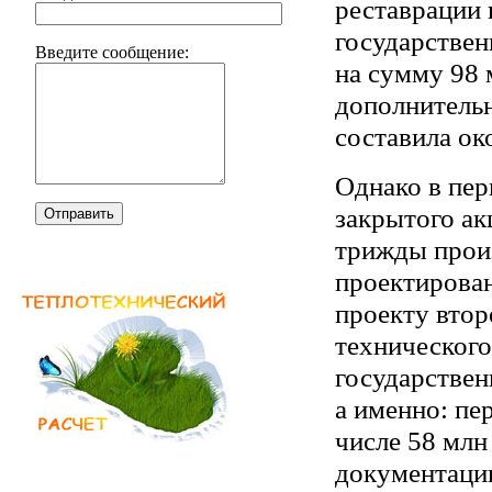
реставрации 
государствен
Введите сообщение:
на сумму 98 
дополнительн
составила ок
Однако в пер
закрытого а
Отправить
трижды произ
проектирован
проекту втор
технического
государствен
а именно: пе
числе 58 млн
документации