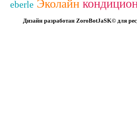
кондицио
Эколайн
eberle
Дизайн разработан ZoroBotJaSK© для ре