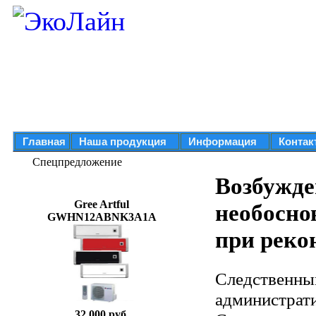
Главная
Наша продукция
Информация
Контак
Спецпредложение
Возбужде
Gree Artful
необосно
GWHN12ABNK3A1A
при реко
Следственны
администрати
32 000 руб.