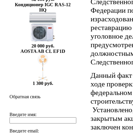
Следственног
Кондиционер IGC RAS-12
Федерации п
HQ
израсходова
реставрацию 
уголовное де
предусмотрен
20 000 руб.
AOSTA AB CL EF1D
должностным
Следственног
Данный факт 
ходе проверк
1 300 руб.
федеральном
Обратная связь
строительств
Установлено,
Введите имя:
закрытым ак
заключен кон
Введите email: