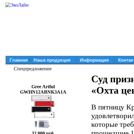
Главная
Наша продукция
Информация
Контак
Спецпредложение
Суд приз
Gree Artful
«Охта це
GWHN12ABNK3A1A
В пятницу Кр
удовлетворил
которые треб
прошедшие 1
32 000 руб.