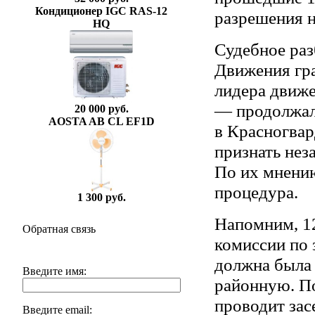
Кондиционер IGC RAS-12
разрешения н
HQ
Судебное раз
Движения гра
лидера движ
— продолжало
20 000 руб.
AOSTA AB CL EF1D
в Красногвар
признать нез
По их мнени
процедура.
1 300 руб.
Напомним, 12
Обратная связь
комиссии по 
должна была 
Введите имя:
районную. По
проводит засе
Введите email: