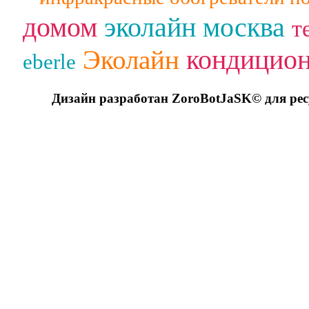
домом
эколайн москва
т
кондицио
Эколайн
eberle
Дизайн разработан ZoroBotJaSK© для ре