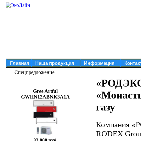
Главная
Наша продукция
Информация
Контак
Спецпредложение
«РОДЭКС
Gree Artful
«Монасты
GWHN12ABNK3A1A
газу
Компания «Р
RODEX Group,
32 000 руб.