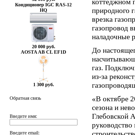
коттеджном п
Кондиционер IGC RAS-12
природного г
HQ
врезка газоп
газопровод в
наладочные 
20 000 руб.
До настоящег
AOSTA AB CL EF1D
насчитывающ
газ. Подключ
из-за реконс
газопроводящ
1 300 руб.
«В октябре 2
Обратная связь
сезона и нев
Глебовской А
Введите имя:
руководство
строительств
Введите email: