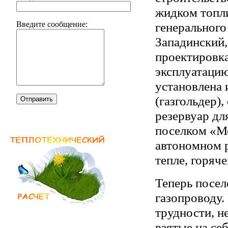
жидком топли
генеральног
Введите сообщение:
Западинский,
проектировка
эксплуатацию
установлена 
(газгольдер)
Отправить
резервуар дл
поселком «Мо
автономном р
тепле, горяче
Теперь посел
газопроводу.
трудности, н
взятые на се