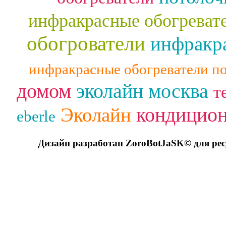
инфракрасные обогреват
обогрователи
инфракра
инфракрасные обогреватели п
домом
эколайн москва
т
кондицио
Эколайн
eberle
Дизайн разработан ZoroBotJaSK© для ре