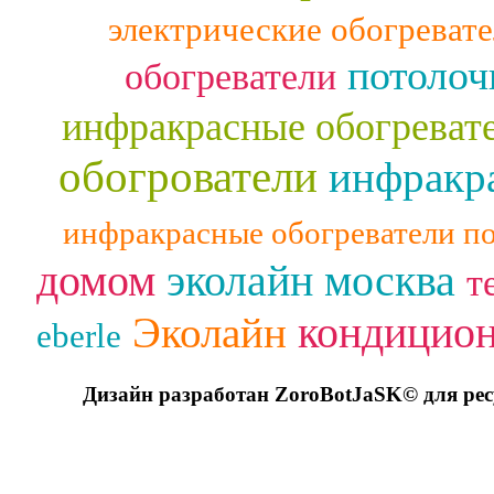
электрические обогреват
потолоч
обогреватели
инфракрасные обогреват
обогрователи
инфракра
инфракрасные обогреватели п
домом
эколайн москва
т
кондицио
Эколайн
eberle
Дизайн разработан ZoroBotJaSK© для ре