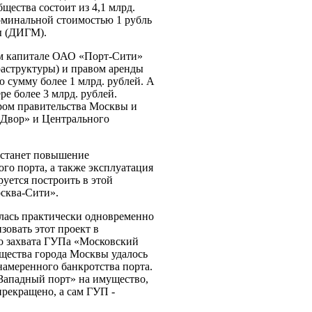
щества состоит из 4,1 млрд.
минальной стоимостью 1 рубль
ы (ДИГМ).
ом капитале ОАО «Порт-Сити»
аструктуры) и правом аренды
ю сумму более 1 млрд. рублей. А
е более 3 млрд. рублей.
ром правительства Москвы и
 Двор» и Центрального
станет повышение
го порта, а также эксплуатация
уется построить в этой
сква-Сити».
лась практически одновременно
зовать этот проект в
го захвата ГУПа «Московский
ущества города Москвы удалось
амеренного банкротства порта.
Западный порт» на имущество,
рекращено, а сам ГУП -