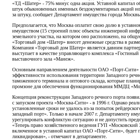
«ТД «Шатер» - 75% минус одна акция. Уставной капитал об
штук обыкновенных именных бездокументарных акций но
за штуку, сообщает Департамент имущества города Москв
Предполагается, что Москва оплатит свою долю в уставн
имуществом (15 строений плюс объекты инженерной инфр
земельного участка, на котором оно расположено, на общу
«Торговый дом «Шатер» внесет денежные средства в размер
Компания «Торговый дом Шатер» является давним партне
выступает в качестве управляющего комплекса «Гостиный
выставочного зала «Манеж».
Основным направлением деятельности ОАО «Порт-Сити» 
эффективности использования территории Западного речно
таможенного терминала и оптового склада, которые планир
промзоне для обеспечения функционирования ММДЦ «Мо
Концепция реконструкции Западного речного порта появи
с запуском проекта «Москва-Сити» - в 1996 г. Однако реали
установленные сроки не удалось из-за попыток рейдерско
западный порт». Только в начале 2007 г. Департаменту им
урегулировать конфликтую ситуацию и не допустить предн
«Теперь право хозяйственного ведения ГУП «Московский 
включенное в уставной капитал ОАО «Порт-Сити», будет п
ликвидирован», - отмечают в департаменте.