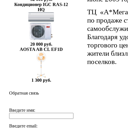
Кондиционер IGC RAS-12
HQ
ТЦ «А*Мега»
по продаже с
самообслужив
Благодаря у
торгового це
20 000 руб.
AOSTA AB CL EF1D
жители близ
поселков.
1 300 руб.
Обратная связь
Введите имя:
Введите email: