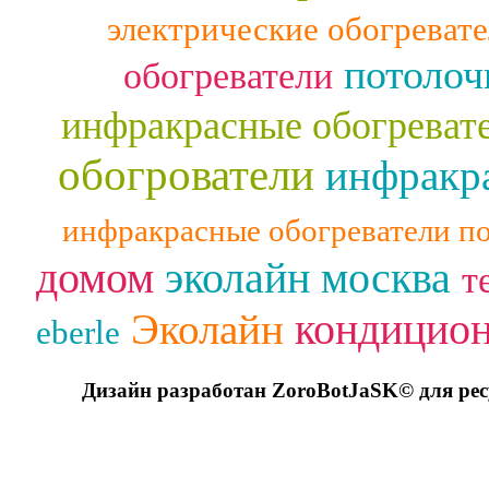
электрические обогреват
потолоч
обогреватели
инфракрасные обогреват
обогрователи
инфракра
инфракрасные обогреватели п
домом
эколайн москва
т
кондицио
Эколайн
eberle
Дизайн разработан ZoroBotJaSK© для ре