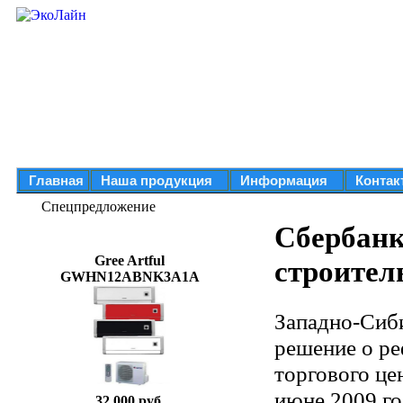
Главная
Наша продукция
Информация
Контак
Спецпредложение
Сбербанк
Gree Artful
строител
GWHN12ABNK3A1A
Западно-Сиб
решение о ре
торгового це
июне 2009 го
32 000 руб.