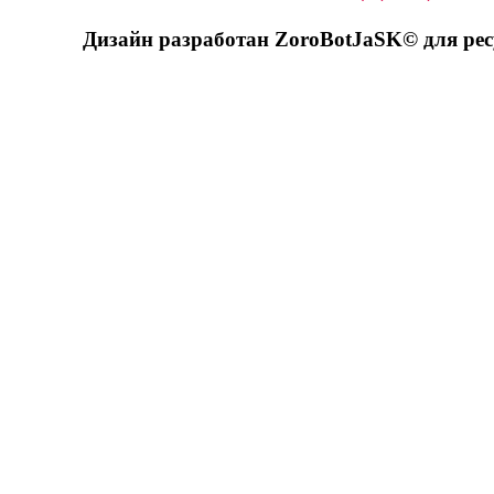
Дизайн разработан ZoroBotJaSK© для ре