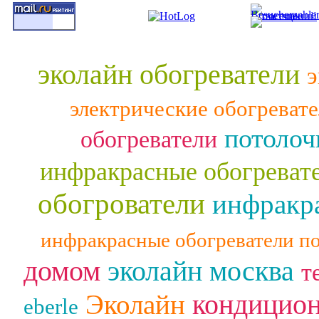
эколайн обогреватели
э
электрические обогреват
потолоч
обогреватели
инфракрасные обогреват
обогрователи
инфракра
инфракрасные обогреватели п
домом
эколайн москва
т
кондицио
Эколайн
eberle