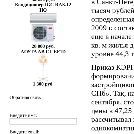
в Санкт-Пете
Кондиционер IGC RAS-12
тысяч рублей 
HQ
определенная
2009 г. соста
еще в начале
кв. м жилья д
20 000 руб.
AOSTA AB CL EF1D
уровне 44,3 
Приказ КЭРП
формирование
застройщиков
1 300 руб.
СПб». Так, н
Обратная связь
сентября, ст
цены в 47,25
Введите имя:
рассчитывал 
однокомнатны
Введите email: