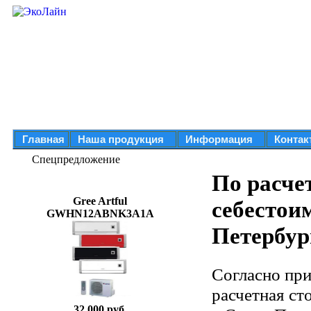
Главная
Наша продукция
Информация
Контак
Спецпредложение
По расче
Gree Artful
себестои
GWHN12ABNK3A1A
Петербур
Согласно пр
расчетная ст
32 000 руб.