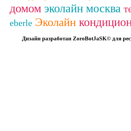
домом
эколайн москва
т
кондицио
Эколайн
eberle
Дизайн разработан ZoroBotJaSK© для ре