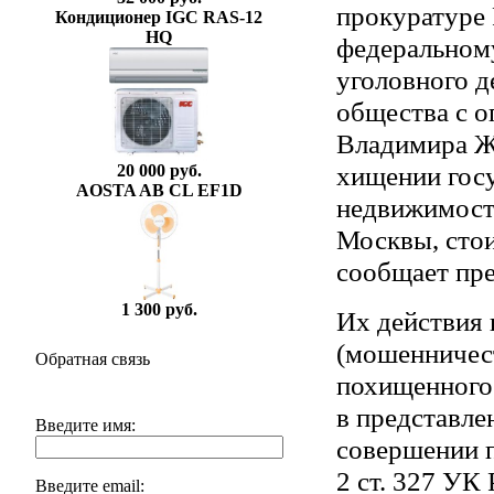
прокуратуре
Кондиционер IGC RAS-12
HQ
федеральном
уголовного 
общества с 
Владимира Ж
хищении госу
20 000 руб.
AOSTA AB CL EF1D
недвижимост
Москвы, стои
сообщает пр
1 300 руб.
Их действия 
(мошенничеств
Обратная связь
похищенного
в представле
Введите имя:
совершении п
2 ст. 327 УК
Введите email: