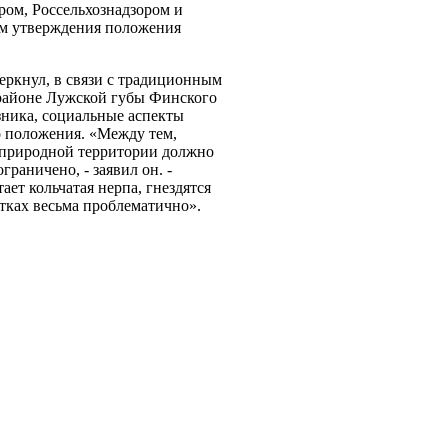
ром, Россельхознадзором и
м утверждения положения
еркнул, в связи с традиционным
районе Лужской губы Финского
зника, социальные аспекты
о положения. «Между тем,
й природной территории должно
граничено, - заявил он. -
ает кольчатая нерпа, гнездятся
стках весьма проблематично».