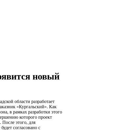
оявится новый
адской области разработает
аказник «Кургальский». Как
на, в рамках разработки этого
вершению которого проект
 После этого, для
 будет согласовано с