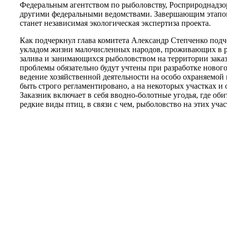
Федеральным агентством по рыболовству, Росприроднадзо
другими федеральными ведомствами. Завершающим этапо
станет независимая экологическая экспертиза проекта.
Как подчеркнул глава комитета Александр Степченко подч
укладом жизни малочисленных народов, проживающих в 
залива и занимающихся рыболовством на территории зака
проблемы обязательно будут учтены при разработке новог
ведение хозяйственной деятельности на особо охраняемо
быть строго регламентировано, а на некоторых участках и о
Заказник включает в себя вводно-болотные угодья, где обит
редкие виды птиц, в связи с чем, рыболовство на этих уча