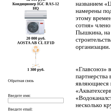
названием «Ц
Кондиционер IGC RAS-12
HQ
намерены под
этому времен
сотня» члено
Пышкина, на 
строительств
20 000 руб.
AOSTA AB CL EF1D
организации.
«Главсоюз» в
1 300 руб.
партнерства 
Обратная связь
являющиеся 
«Акватехсер
Введите имя:
«Водоканалс
несколько кр
Введите email: