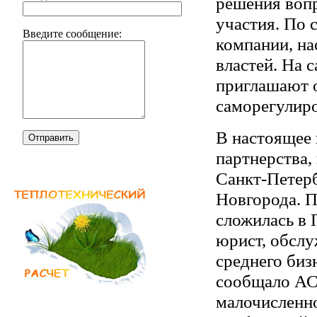
решения вопр
участия. По
Введите сообщение:
компании, на
властей. На 
приглашают о
саморегулир
В настоящее 
Отправить
партнерства,
Санкт-Петерб
Новгорода. П
сложилась в 
юрист, обсл
среднего биз
сообщало АСН
малочисленн