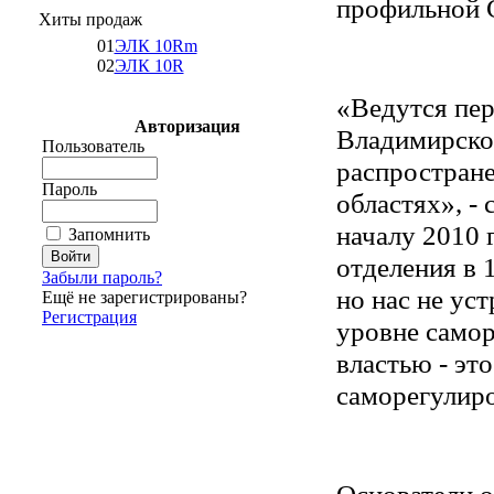
профильной 
Хиты продаж
01
ЭЛК 10Rm
02
ЭЛК 10R
«Ведутся пер
Авторизация
Владимирской
Пользователь
распростран
Пароль
областях», -
началу 2010 
Запомнить
отделения в 
Забыли пароль?
но нас не ус
Ещё не зарегистрированы?
Регистрация
уровне самор
властью - эт
саморегулиро
Основатели о