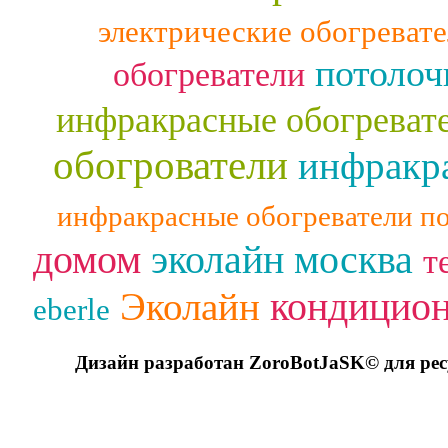
электрические обогреват
потолоч
обогреватели
инфракрасные обогреват
обогрователи
инфракра
инфракрасные обогреватели п
домом
эколайн москва
т
кондицио
Эколайн
eberle
Дизайн разработан ZoroBotJaSK© для ре