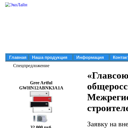
Главная
Наша продукция
Информация
Контак
Спецпредложение
«Главсою
Gree Artful
общеросс
GWHN12ABNK3A1A
Межреги
строител
Заявку на вн
32 000 руб.