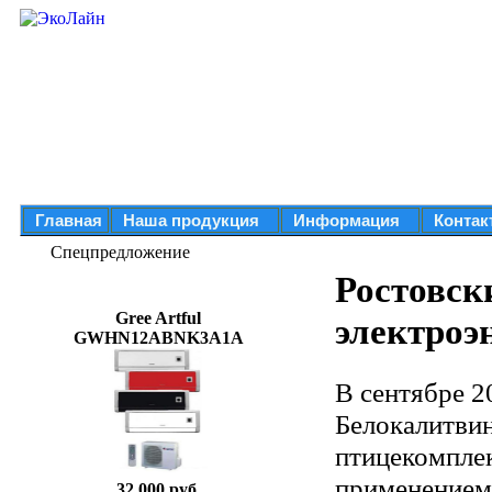
Главная
Наша продукция
Информация
Контак
Спецпредложение
Ростовск
Gree Artful
электроэ
GWHN12ABNK3A1A
В сентябре 20
Белокалитвин
птицекомплек
применением
32 000 руб.