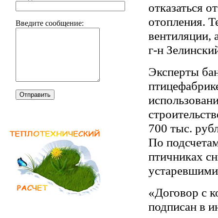
отказаться о
отопления. 
Введите сообщение:
вентиляции, 
г-н Зелинский
Эксперты ба
птицефабрике
Отправить
использовани
строительств
700 тыс. руб
По подсчетам
птичниках сн
устаревшими
«Договор с 
подписан в и