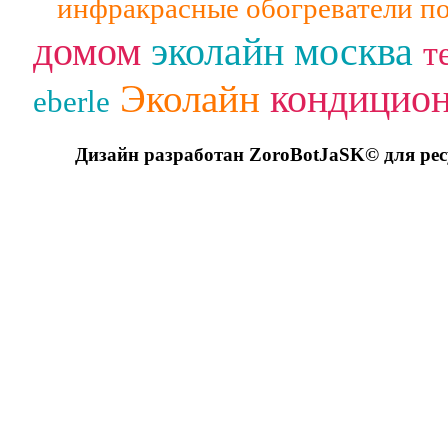
инфракрасные обогреватели п
домом
эколайн москва
т
кондицио
Эколайн
eberle
Дизайн разработан ZoroBotJaSK© для ре