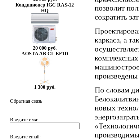
Кондиционер IGC RAS-12
позволит пол
HQ
сократить за
Проектирован
каркаса, а т
осуществляе
20 000 руб.
AOSTA AB CL EF1D
комплексных 
машинострое
произведены 
1 300 руб.
По словам д
Белокалитвин
Обратная связь
новых технол
энергозатрат
Введите имя:
«Технологиче
производимы
Введите email: