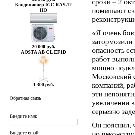
сроки – 2 окт
Кондиционер IGC RAS-12
помешают ска
HQ
реконструкц
«Я очень бою
затормозили 
20 000 руб.
опасность ес
AOSTA AB CL EF1D
работ выполн
мощно подкл
Московский с
компаний, ра
1 300 руб.
эти непонятн
Обратная связь
увеличении в
серьезно зад
Введите имя:
Он пояснил, 
по реконстр
Введите email: