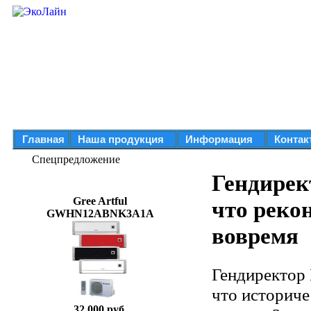
Главная
Наша продукция
Информация
Контак
Спецпредложение
Гендирек
Gree Artful
что реко
GWHN12ABNK3A1A
вовремя
Гендиректор 
что историче
32 000 руб.