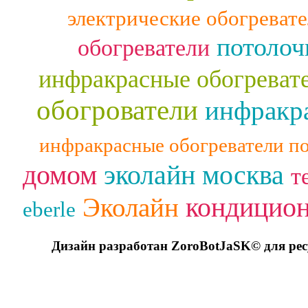
электрические обогреват
потолоч
обогреватели
инфракрасные обогреват
обогрователи
инфракра
инфракрасные обогреватели п
домом
эколайн москва
т
кондицио
Эколайн
eberle
Дизайн разработан ZoroBotJaSK© для ре