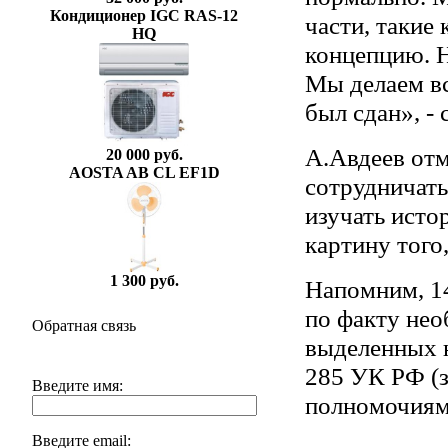
Кондиционер IGC RAS-12
части, такие
HQ
концепцию. Н
Мы делаем вс
был сдан», -
А.Авдеев отм
20 000 руб.
AOSTA AB CL EF1D
сотрудничать
изучать исто
картину того
1 300 руб.
Напомним, 1
по факту нео
Обратная связь
выделенных н
285 УК РФ (
Введите имя:
полномочиям
Введите email: