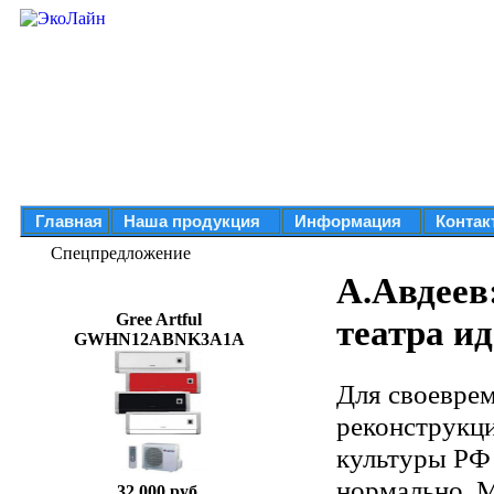
Главная
Наша продукция
Информация
Контак
Спецпредложение
А.Авдеев
Gree Artful
театра ид
GWHN12ABNK3A1A
Для своеврем
реконструкци
культуры РФ 
нормально. М
32 000 руб.