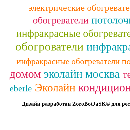
электрические обогреват
потолоч
обогреватели
инфракрасные обогреват
обогрователи
инфракра
инфракрасные обогреватели п
домом
эколайн москва
т
кондицио
Эколайн
eberle
Дизайн разработан ZoroBotJaSK© для ре