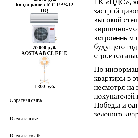
ГК «ЦДС», я
Кондиционер IGC RAS-12
застройщиком
HQ
высокой степ
кирпично-мо
встроенным 
будущего год
20 000 руб.
AOSTA AB CL EF1D
строительные
По информаци
квартиры в э
несмотря на 
1 300 руб.
покупателей 
Обратная связь
Победы и одн
зеленого ква
Введите имя:
Введите email: