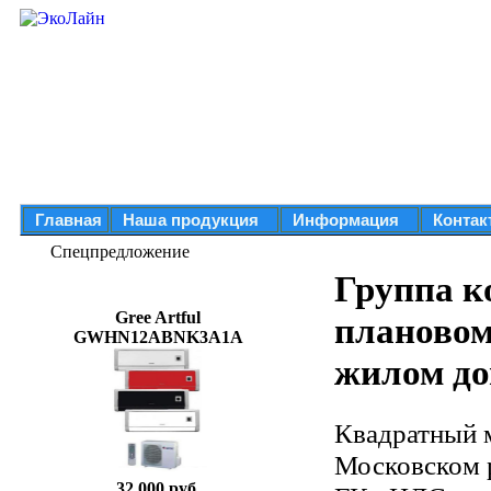
Главная
Наша продукция
Информация
Контак
Спецпредложение
Группа к
Gree Artful
плановом
GWHN12ABNK3A1A
жилом до
Квадратный м
Московском р
32 000 руб.