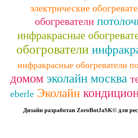
электрические обогреват
потолоч
обогреватели
инфракрасные обогреват
обогрователи
инфракра
инфракрасные обогреватели п
домом
эколайн москва
т
кондицио
Эколайн
eberle
Дизайн разработан ZoroBotJaSK© для ре