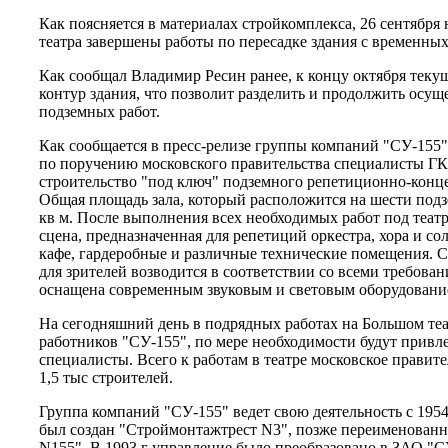
Как поясняется в материалах стройкомплекса, 26 сентября
театра завершены работы по пересадке здания с временны
Как сообщал Владимир Ресин ранее, к концу октября текущ
контур здания, что позволит разделить и продолжить осу
подземных работ.
Как сообщается в пресс-релизе группы компаний "СУ-155
по поручению московского правительства специалисты Г
строительство "под ключ" подземного репетиционно-конце
Общая площадь зала, который расположится на шести подз
кв м. После выполнения всех необходимых работ под теа
сцена, предназначенная для репетиций оркестра, хора и сол
кафе, гардеробные и различные технические помещения. 
для зрителей возводится в соответствии со всеми требован
оснащена современным звуковым и световым оборудовани
На сегодняшний день в подрядных работах на Большом те
работников "СУ-155", по мере необходимости будут привл
специалисты. Всего к работам в театре московское правит
1,5 тыс строителей.
Группа компаний "СУ-155" ведет свою деятельность с 1954 
был создан "Строймонтажтрест N3", позже переименованн
N155". В 1993 г управление было преобразовано в ЗАО "С