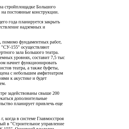
 на стройплощадке Большого
х на постоянные конструкции.
его года планируется закрыть
ществление надземных и
", помимо фундаментных работ,
К "СУ-155" осуществляют
ртного зала Большого театра.
емных уровнях, составит 7,5 тыс
тром начнет функционировать
истов театра, а также буфеты,
Сцена с небольшим амфитеатром
иями к акустике и будет
ем.
атре задействованы свыше 200
екаться дополнительные
ельство планирует привлечь еще
г, когда в системе Главмосстроя
ый в "Строительное управление
У-155". Основной владелец