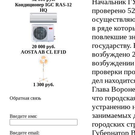
Начальник Г
Кондиционер IGC RAS-12
проверено 5
HQ
осуществляю
в ряде котор
повлекшие з
государству.
20 000 руб.
AOSTA AB CL EF1D
возбуждено 2
возбуждении 
проверки про
дел находитс
1 300 руб.
Глава Вороне
что городска
Обратная связь
устранению н
занимаемых 
Введите имя:
городских ст
Губернатор В
Введите email: