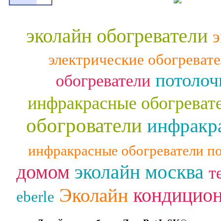
эколайн обогреватели
э
электрические обогреват
потолоч
обогреватели
инфракрасные обогреват
обогрователи
инфракра
инфракрасные обогреватели п
домом
эколайн москва
т
кондицио
Эколайн
eberle