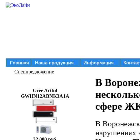
Главная
Наша продукция
Информация
Контак
Спецпредложение
В Вороне
Gree Artful
нескольк
GWHN12ABNK3A1A
сфере Ж
В Воронежско
нарушениях 
32 000 руб.