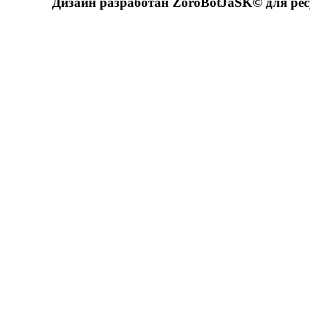
Дизайн разработан ZoroBotJaSK© для ре