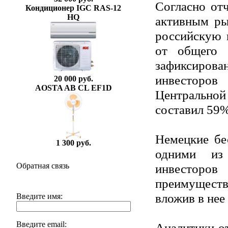
Согласно отч
Кондиционер IGC RAS-12
HQ
активным ры
российскую 
от общего 
зафиксиро
инвесторо
20 000 руб.
AOSTA AB CL EF1D
Центрально
составил 59%
Немецкие бе
1 300 руб.
одними из 
инвестор
Обратная связь
преимуществ
вложив в нее
Введите имя:
Введите email:
Аналитики от