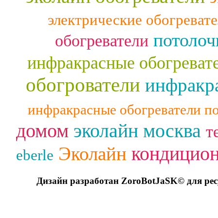
электрические обогреват
потолоч
обогреватели
инфракрасные обогреват
обогрователи
инфракра
инфракрасные обогреватели п
домом
эколайн москва
т
кондицио
Эколайн
eberle
Дизайн разработан ZoroBotJaSK© для ре