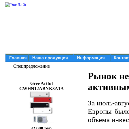
Главная
Наша продукция
Информация
Контак
Спецпредложение
Рынок не
Gree Artful
активным
GWHN12ABNK3A1A
За июль-авг
Европы было
объема инвес
32 000 руб.