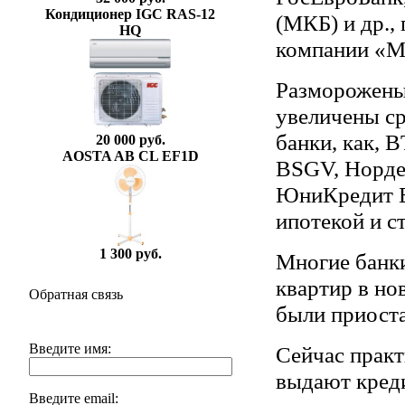
Кондиционер IGC RAS-12
(МКБ) и др.,
HQ
компании «
Разморожены
увеличены ср
банки, как, 
20 000 руб.
AOSTA AB CL EF1D
BSGV, Нордеа
ЮниКредит Ба
ипотекой и с
1 300 руб.
Многие банк
квартир в но
Обратная связь
были приоста
Введите имя:
Сейчас практ
выдают креди
Введите email: