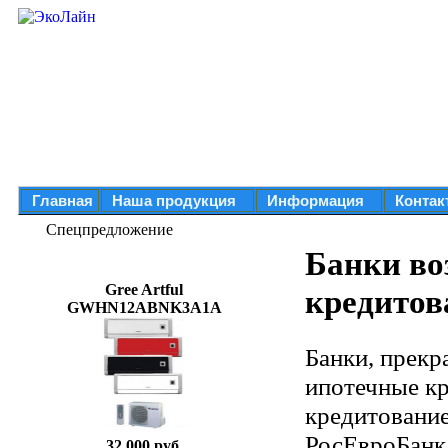
Главная
Наша продукция
Информация
Контак
Спецпредложение
Банки во
Gree Artful
кредитов
GWHN12ABNK3A1A
Банки, прекр
ипотечные к
кредитование
РосЕвроБанк
32 000 руб.