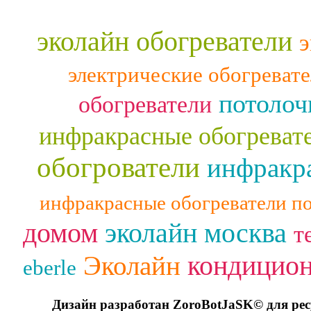
эколайн обогреватели
э
электрические обогреват
потолоч
обогреватели
инфракрасные обогреват
обогрователи
инфракра
инфракрасные обогреватели п
домом
эколайн москва
т
кондицио
Эколайн
eberle
Дизайн разработан ZoroBotJaSK© для ре