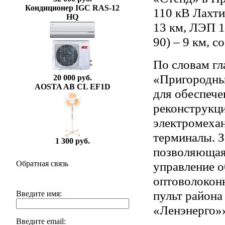
Кондиционер IGC RAS-12
110 кВ Лахти
HQ
13 км, ЛЭП 1
90) – 9 км, 
По словам г
«Пригородные
20 000 руб.
AOSTA AB CL EF1D
для обеспече
реконструкц
электромехан
терминалы. З
1 300 руб.
позволяющая
управление о
Обратная связь
оптоволоконн
пульт района
Введите имя:
«Ленэнерго»
Введите email: