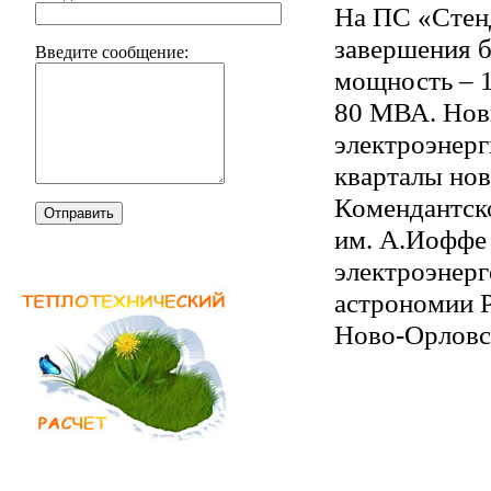
На ПС «Стенд
завершения б
Введите сообщение:
мощность – 
80 МВА. Нов
электроэнерг
кварталы нов
Комендантско
Отправить
им. А.Иоффе
электроэнерг
астрономии 
Ново-Орловск