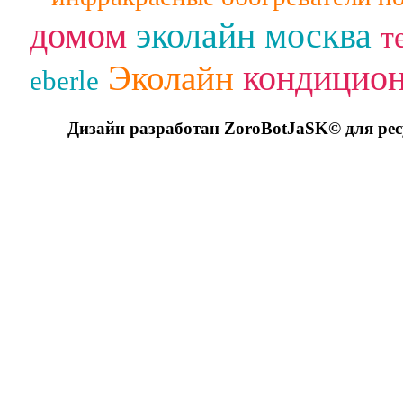
домом
эколайн москва
т
кондицио
Эколайн
eberle
Дизайн разработан ZoroBotJaSK© для ре