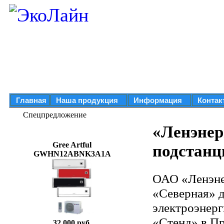
Главная
Наша продукция
Информация
Контак
Спецпредложение
«Ленэнер
Gree Artful
подстанц
GWHN12ABNK3A1A
ОАО «Ленэне
«Северная» 
электроэнерг
«Стенд» в П
32 000 руб.