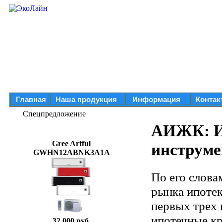
Главная
Наша продукция
Информация
Контак
Спецпредложение
АИЖК: И
Gree Artful
инструме
GWHN12ABNK3A1A
По его слова
рынка ипотек
первых трех
ипотечные к
32 000 руб.