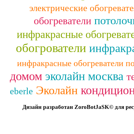
электрические обогреват
потолоч
обогреватели
инфракрасные обогреват
обогрователи
инфракра
инфракрасные обогреватели п
домом
эколайн москва
т
кондицио
Эколайн
eberle
Дизайн разработан ZoroBotJaSK© для ре