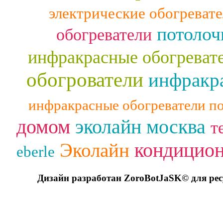
электрические обогреват
потолоч
обогреватели
инфракрасные обогреват
обогрователи
инфракра
инфракрасные обогреватели п
домом
эколайн москва
т
кондицио
Эколайн
eberle
Дизайн разработан ZoroBotJaSK© для ре