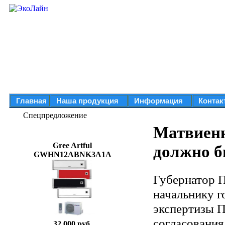
Главная
Наша продукция
Информация
Контак
Спецпредложение
Матвиенк
Gree Artful
должно б
GWHN12ABNK3A1A
Губернатор 
начальнику г
экспертизы П
согласования
32 000 руб.