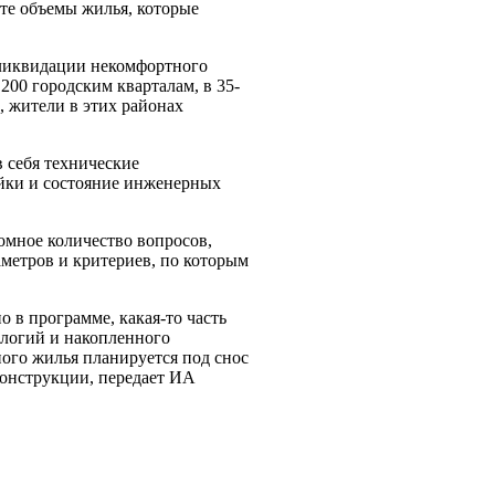
 те объемы жилья, которые
 ликвидации некомфортного
200 городским кварталам, в 35-
, жители в этих районах
 себя технические
ойки и состояние инженерных
омное количество вопросов,
аметров и критериев, по которым
но в программе, какая-то часть
ологий и накопленного
ного жилья планируется под снос
еконструкции, передает ИА