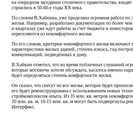
на очередном заседании столичного правительства, входят
строились в 50-60-е годы XX века.
По словам В.Хайкина, уже проделана огромная работа по
жилья. Например, разработано документации по более чем 
и кварталах уже идут работы за счет бюджета и инвесторов
переселяются из некомфортного жилья.
По его словам, критерии некомфортного жилья включают в
характеристики жилых зданий, степень износа, год постр
коммуникаций, подведенных к дому.
В.Хайкин отметил, что во время публичных слушаний огр
которые москвичи хотели обсуждать, касалось именно пар
будет определяться степень комфортности жилья.
Он сказал, что снесут не все жилье, которое будет прописа
его будет реконструирована с использованием новых техн
стройкомплексом опыта. Из 35 млн. кв. метров некомфорт
20 млн. кв. м, 10-15 млн. кв. м могут быть подвергнуты р
Интерфакс.