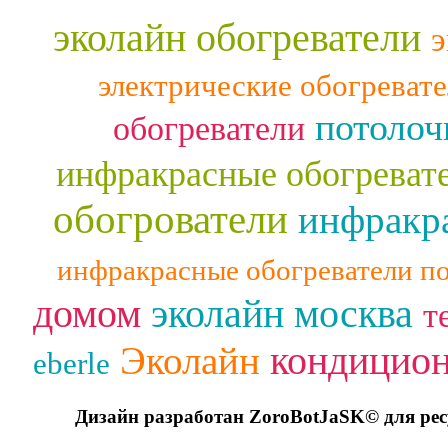
эколайн обогреватели
э
электрические обогреват
потолоч
обогреватели
инфракрасные обогреват
обогрователи
инфракра
инфракрасные обогреватели п
домом
эколайн москва
т
кондицио
Эколайн
eberle
Дизайн разработан ZoroBotJaSK© для ре