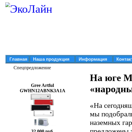
Главная
Наша продукция
Информация
Контак
Спецпредложение
На юге Мо
Gree Artful
«народны
GWHN12ABNK3A1A
«На сегодня
мы подобрали
наземных га
предложены 
32 000 руб.