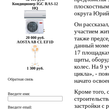
Кондиционер IGC RAS-12
плоскостным
HQ
округа Юрий 
Он рассказал
участием жит
также предс
20 000 руб.
AOSTA AB CL EF1D
данный моме
17 площадка
щиты, обору
колес. На 9 
1 300 руб.
цикла», - по
начато освое
Обратная связь
Кроме того, 
Введите имя:
строительств
застройки с 
Введите email: