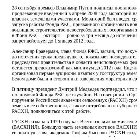
28 сентября премьер Владимир Путин подписал постановл
продлевающее введенный в апреле 2008 года мораторий н
власти с земельными участками. Мораторий был введен сро
запуска работы Фонда РЖС, призванного организовать вов
жилищное строительство невостребованных госорганами з
в Фонд РЖС 1 октября — ровно за три месяца до истечени
запрет действует до 1 января 2012 года.
Александр Браверман, глава Фонда РЖС, заявил, что докум
до истечения срока предыдущего, показывает последовате
председателя правительства в области неиспользуемых фе
останется предсказуемой как минимум до 2012 года. Еще л
организовал первые аукционы изъятых у госструктур земел
Белом доме были и сторонники завершения моратория в ср
В пятницу президент Дмитрий Медведев подтвердил, что
полномочий Фонда РЖС не случайно. На совещании в Орл
поручение Российской академии сельхознаук (РАСХН) сро
земель в ее собственности, а также потребовал от губернат
РАСХН, подключиться к этой работе.
РАСХН создана в 1929 году как Всесоюзная академия сельх
(ВАСХНИЛ). Большую часть земельных активов ВАСХНИЛ 
ее покинул глава, академик Трофим Лысенко. РАСХН созда