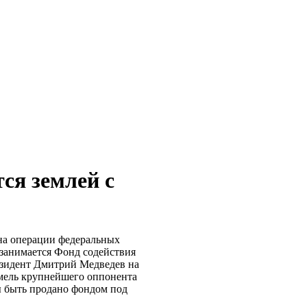
ся землей с
 на операции федеральных
 занимается Фонд содействия
езидент Дмитрий Медведев на
емель крупнейшего оппонента
бы быть продано фондом под