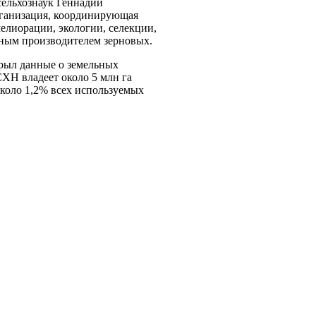
сельхознаук Геннадий
ганизация, координирующая
елиорации, экологии, селекции,
пным производителем зерновых.
рыл данные о земельных
СХН владеет около 5 млн га
около 1,2% всех используемых