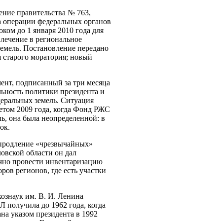
ение правительства № 763,
а операции федеральных органов
ком до 1 января 2010 года для
лечение в региональное
емель. Постановление передано
я старого моратория; новый
ент, подписанный за три месяца
льность политики президента и
деральных земель. Ситуация
етом 2009 года, когда Фонд РЖС
ь, она была неопределенной: в
ок.
 продление «чрезвычайных»
овской области он дал
чно провести инвентаризацию
оров регионов, где есть участки
ознаук им. В. И. Ленина
получила до 1962 года, когда
на указом президента в 1992