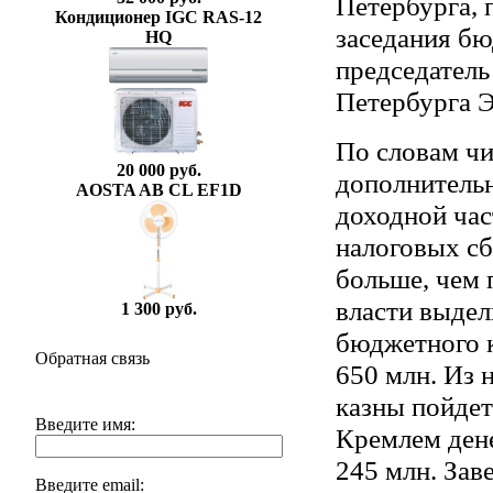
Петербурга, 
Кондиционер IGC RAS-12
заседания б
HQ
председатель
Петербурга Э
По словам чи
20 000 руб.
дополнительн
AOSTA AB CL EF1D
доходной час
налоговых сб
больше, чем 
власти выдел
1 300 руб.
бюджетного к
Обратная связь
650 млн. Из 
казны пойдет
Введите имя:
Кремлем дене
245 млн. Зав
Введите email: