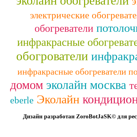
эколайн обогреватели
э
электрические обогреват
потолоч
обогреватели
инфракрасные обогреват
обогрователи
инфракра
инфракрасные обогреватели п
домом
эколайн москва
т
кондицио
Эколайн
eberle
Дизайн разработан ZoroBotJaSK© для ре