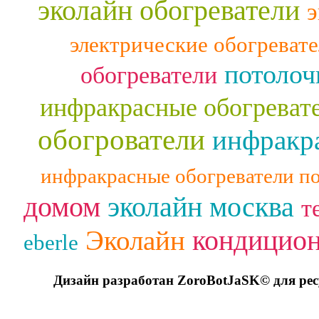
эколайн обогреватели
э
электрические обогреват
потолоч
обогреватели
инфракрасные обогреват
обогрователи
инфракра
инфракрасные обогреватели п
домом
эколайн москва
т
кондицио
Эколайн
eberle
Дизайн разработан ZoroBotJaSK© для ре