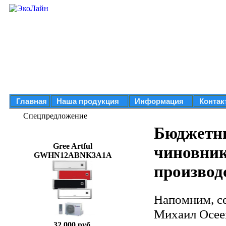
Главная
Наша продукция
Информация
Контак
Спецпредложение
Бюджетны
Gree Artful
чиновник
GWHN12ABNK3A1A
производ
Напомним, се
Михаил Осеев
32 000 руб.