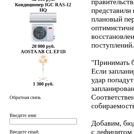
правительств
Кондиционер IGC RAS-12
представили 
HQ
плановый пер
оптимистичн
восстановлен
поступлений.
20 000 руб.
AOSTA AB CL EF1D
"Принимать б
Если заплани
удар попадут
1 300 руб.
запланирова
Соответствен
Обратная связь
собираемость
Введите имя:
Добавим, бюд
с дефицитом 
Введите email: