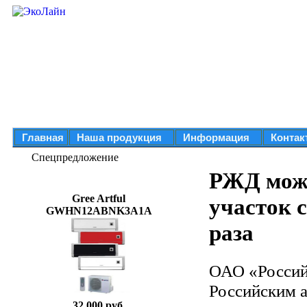
Главная
Наша продукция
Информация
Контак
Спецпредложение
РЖД може
Gree Artful
участок 
GWHN12ABNK3A1A
раза
ОАО «Россий
Российским 
32 000 руб.