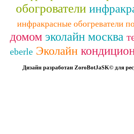
обогрователи
инфракра
инфракрасные обогреватели п
домом
эколайн москва
т
кондицио
Эколайн
eberle
Дизайн разработан ZoroBotJaSK© для ре