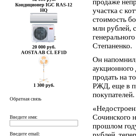
продаже непр
Кондиционер IGC RAS-12
участка с ко
HQ
стоимость бол
млн рублей, 
генерального
Степаненко.
20 000 руб.
AOSTA AB CL EF1D
Он напомнил,
аукционного 
продать на т
РЖД, еще в п
1 300 руб.
покупателей.
Обратная связь
«Недостроен
Сочинского н
Введите имя:
прошлом году
рублей, тепе
Введите email: