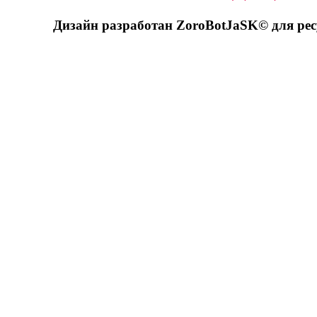
Дизайн разработан ZoroBotJaSK© для ре