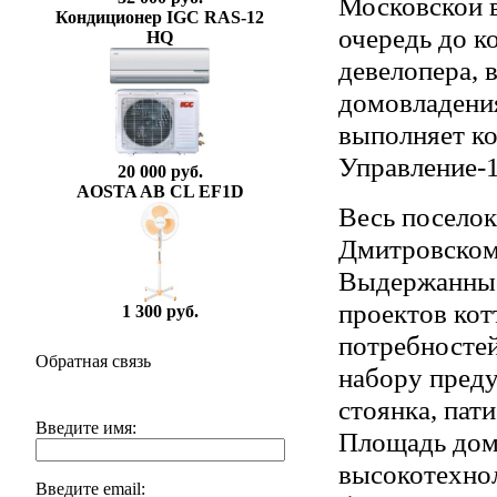
Московской в
Кондиционер IGC RAS-12
очередь до к
HQ
девелопера, 
домовладения
выполняет к
Управление-1
20 000 руб.
AOSTA AB CL EF1D
Весь посело
Дмитровскому
Выдержанные
проектов кот
1 300 руб.
потребностей
Обратная связь
набору пред
стоянка, пат
Введите имя:
Площадь дом
высокотехнол
Введите email: