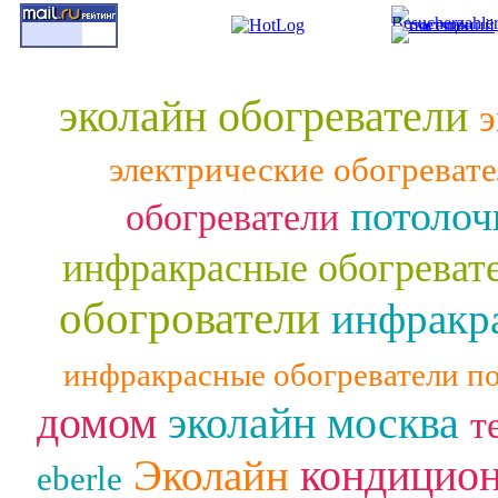
эколайн обогреватели
э
электрические обогреват
потолоч
обогреватели
инфракрасные обогреват
обогрователи
инфракра
инфракрасные обогреватели п
домом
эколайн москва
т
кондицио
Эколайн
eberle