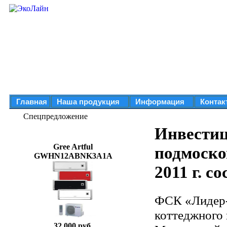
Главная
Наша продукция
Информация
Контак
Спецпредложение
Инвестиц
Gree Artful
подмоско
GWHN12ABNK3A1A
2011 г. с
ФСК «Лидер-
коттеджного 
32 000 руб.