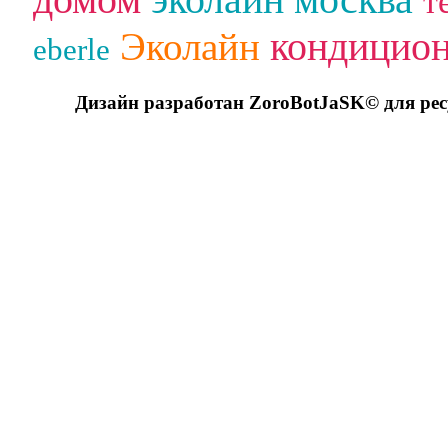
т
кондицио
Эколайн
eberle
Дизайн разработан ZoroBotJaSK© для ре