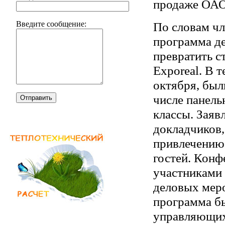
продаже ОАО
По словам чл
Введите сообщение:
программа де
превратить с
Exporeal. В 
октября, был
числе панель
Отправить
классы. Заяв
докладчиков,
привлечению 
гостей. Конф
участниками 
деловых мер
программа бы
управляющих