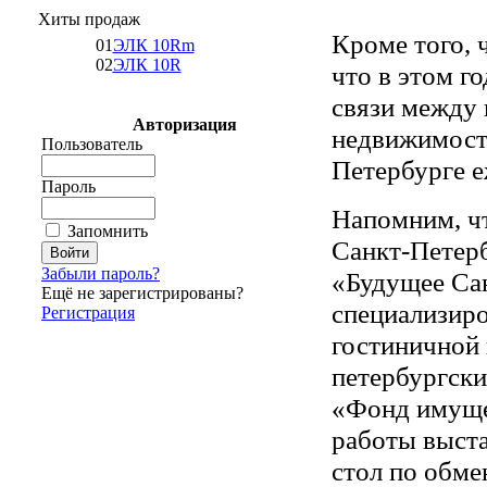
Хиты продаж
Кроме того, 
01
ЭЛК 10Rm
02
ЭЛК 10R
что в этом г
связи между 
Авторизация
недвижимость
Пользователь
Петербурге е
Пароль
Напомним, ч
Запомнить
Санкт-Петер
Забыли пароль?
«Будущее Сан
Ещё не зарегистрированы?
специализиро
Регистрация
гостиничной 
петербургски
«Фонд имуще
работы выста
стол по обме