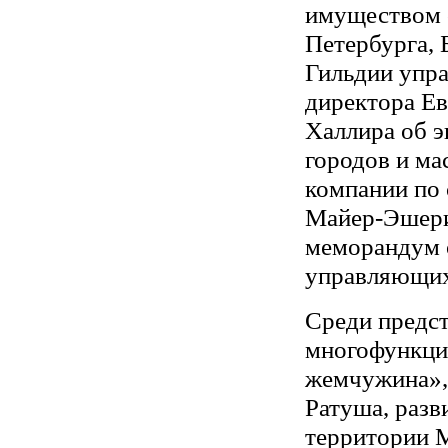
имуществом с
Петербурга, Б
Гильдии упра
директора Ев
Халлира об 
городов и ма
компании по
Майер-Эшерих
меморандум 
управляющих
Среди предст
многофункци
жемчужина»,
Ратуша, разв
территории М