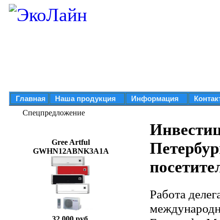
Главная
Наша продукция
Информация
Контак
Спецпредложение
Инвестиц
Gree Artful
Петербур
GWHN12ABNK3A1A
посетите
Работа делег
международн
32 000 руб.