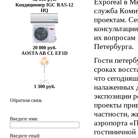
Exporeal в М
Кондиционер IGC RAS-12
служба Комит
HQ
проектам. Се
консультаци
их вопросам 
Петербурга.
20 000 руб.
AOSTA AB CL EF1D
Гости петерб
сроках восст
что сегодняш
налаженных 
1 300 руб.
экспозиции р
Обратная связь
проекты прив
частности, ж
Введите имя:
аэропорта «П
гостиничной 
Введите email: