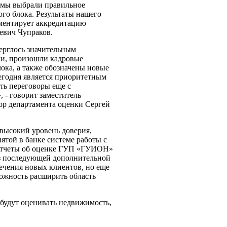
о мы выбрали правильное
го блока. Результаты нашего
омментирует аккредитацию
вич Чупраков.
рглось значительным
ки, произошли кадровые
ока, а также обозначены новые
сегодня является приоритетным
ть переговоры еще с
 - говорит заместитель
ор департамента оценки Сергей
высокий уровень доверия,
той в банке системе работы с
ь отчеты об оценке ГУП «ГУИОН»
ез последующей дополнительной
ечения новых клиентов, но еще
ожность расширить область
будут оценивать недвижимость,