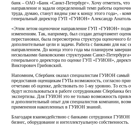
банк – ОАО «Банк «Санкт-Петербург». Хочу отметить, чт
направление и задали определенный темп работы оценочно
труда, думаю, станут видны уже к концу этого года», - к
генеральный директор ГУП «ГУИОН» Александр Анатолье
«Этим летом оценочное направление ГУП «ГУИОН» подве
изменениям. Так, например, был создан департамент оцен
перестановки, была пересмотрена структура оценочного бл
дополнительные цели и задачи. Работа с банками для нас 
направлением. До конца этого года мы планируем заверши
несколькими банковскими структурами Санкт-Петербурга»,
генерального директора по оценке ГУП «ГУИОН», директ
Викторович Грибовский.
Напомним, Сбербанк оказал специалистам ГУИОН самый 
предоставив оценщикам ГУПа возможность, согласно приня
отчетами об оценке, действовать по 1-му уровню. То ест
будут использоваться в работе сотрудниками Сбербанка б
экспертизы. Для ГУИОН это не только возможность привл
и дополнительный опыт для специалистов компании, возм
применения накопленных в ГУИОН знаний.
Благодаря взаимодействию с банками сотрудники ГУИОН 
бизнес, оборудование и интеллектуальную собственность.