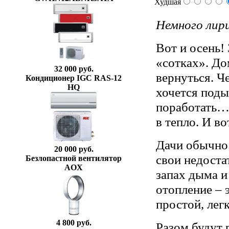
Худшая
Немного лир
Вот и осень!
«сотках». До
32 000 руб.
вернуться. Ч
Кондиционер IGC RAS-12
HQ
хочется под
поработать…
в тепло. И в
Дачи обычно 
20 000 руб.
свои недоста
Безлопастной вентилятор
AOX
запах дыма и
отопление – 
простой, лег
4 800 руб.
Разом будут 