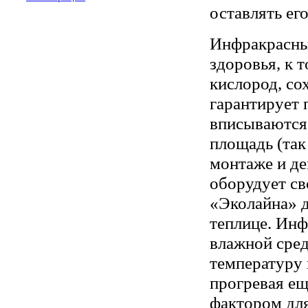
оставлять ег
Инфракрасны
здоровья, к 
кислород, со
гарантирует 
вписываются 
площадь (так
монтаже и де
оборудует св
«Эколайна» д
теплице. Инф
влажной сре
температуру 
прогревая ещ
фактором для