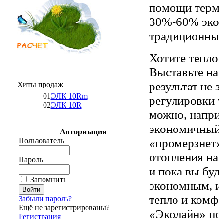
помощи терм
30%-60% экон
традиционны
Хотите тепло
Выставьте на
результат не
Хиты продаж
01
ЭЛК 10Rm
регулировки 
02
ЭЛК 10R
можно, напри
экономичный 
Авторизация
«промерзнет»
Пользователь
отопления на
Пароль
и пока вы бу
Запомнить
экономным, и
тепло и комф
Забыли пароль?
Ещё не зарегистрированы?
«Эколайн» п
Регистрация