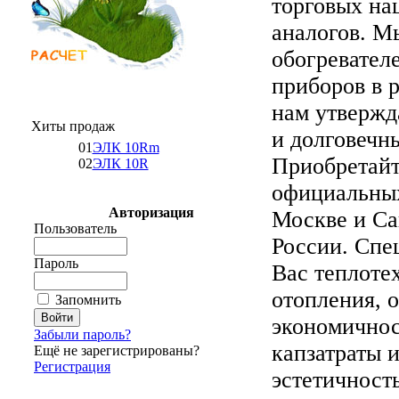
торговых на
аналогов. М
обогревателе
приборов в 
нам утвержд
Хиты продаж
и долговечны
01
ЭЛК 10Rm
Приобретайт
02
ЭЛК 10R
официальных
Авторизация
Москве и Са
Пользователь
России. Спе
Пароль
Вас теплоте
отопления, 
Запомнить
экономичнос
Забыли пароль?
капзатраты 
Ещё не зарегистрированы?
Регистрация
эстетичност