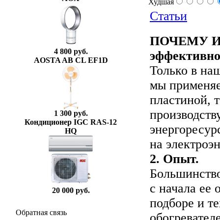
Худшая
Статьи
ПОЧЕМУ 
4 800 руб.
эффективно
AOSTA AB CL EF1D
Только в на
мы применяе
пластиной, 
производств
1 300 руб.
Кондиционер IGC RAS-12
энергоресур
HQ
на электроэ
2. Опыт.
Большинство
с начала ее
20 000 руб.
подборе и т
Обратная связь
обогревател