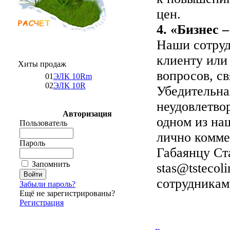
цен.
4. «Бизнес 
Наши сотруд
клиенту или
Хиты продаж
вопросов, с
01
ЭЛК 10Rm
02
ЭЛК 10R
Убедительна
неудовлетво
Авторизация
одном из на
Пользователь
лично комме
Пароль
Габаянцу Ст
Запомнить
stas@tstecol
сотрудникам
Забыли пароль?
Ещё не зарегистрированы?
Регистрация