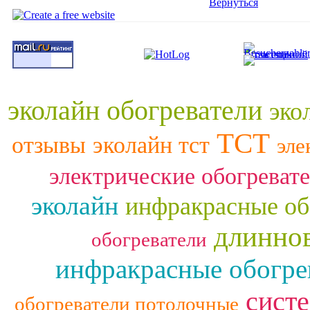
Вернуться
эколайн обогреватели
эко
ТСТ
отзывы
эколайн тст
эле
электрические обогреват
эколайн
инфракрасные об
длинно
обогреватели
инфракрасные обогре
сист
обогреватели потолочные