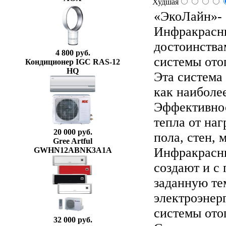
Худшая
«ЭкоЛайн»- 
Инфракрасны
достоинства
4 800 руб.
системы ото
Кондиционер IGC RAS-12
HQ
Эта система
как наиболе
Эффективнос
тепла от на
20 000 руб.
пола, стен, 
Gree Artful
Инфракрасны
GWHN12ABNK3A1A
создают и с
заданную те
электроэнер
системы ото
32 000 руб.