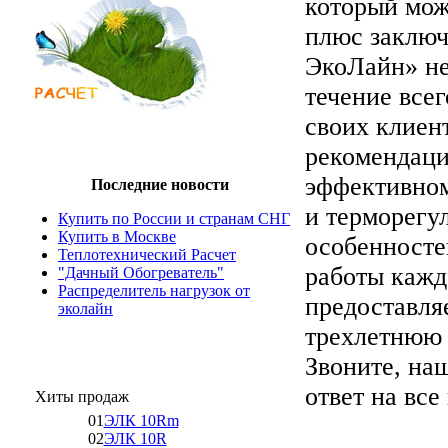
который мож
плюс заключ
ЭкоЛайн» не
течение всег
своих клиен
рекомендаци
эффективном
Последние новости
и терморегу
Купить по России и странам СНГ
Купить в Москве
особенносте
Теплотехнический Расчет
работы кажд
"Дачный Обогреватель"
Распределитель нагрузок от
предоставля
эколайн
трехлетнюю 
Звоните, на
ответ на все
Хиты продаж
01
ЭЛК 10Rm
02
ЭЛК 10R