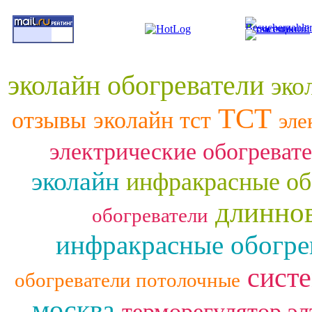
эколайн обогреватели
эко
ТСТ
отзывы
эколайн тст
эле
электрические обогреват
эколайн
инфракрасные об
длинно
обогреватели
инфракрасные обогре
сист
обогреватели потолочные
москва
терморегулятор эл