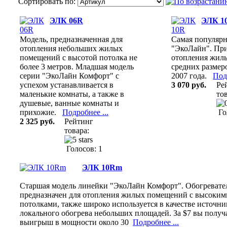
Сортировать по:
ЭЛК 06R
ЭЛК 1
Модель, предназначенная для
Самая популярн
отопления небольших жилых
"ЭкоЛайн". При
помещений с высотой потолка не
отопления жил
более 3 метров. Младшая модель
средних размер
серии "ЭкоЛайн Комфорт" с
2007 года.
Под
успехом устанавливается в
3 070 руб.
Ре
маленькие комнаты, а также в
тов
душевые, ванные комнаты и
прихожие.
Подробнее ...
Го
2 325 руб.
Рейтинг
товара:
Голосов: 1
ЭЛК 10Rm
Старшая модель линейки "ЭкоЛайн Комфорт". Обогревате
предназначен для отопления жилых помещений с высоким
потолками, также широко используется в качестве источни
локального обогрева небольших площадей. За $7 вы получ
выигрыш в мощности около 30
Подробнее ...