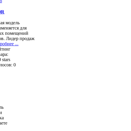
0R
ая модель
меняется для
ых помещений
ов. Лидер продаж
робнее ...
йтинг
ара:
лосов: 0
ль
и
ка
аете