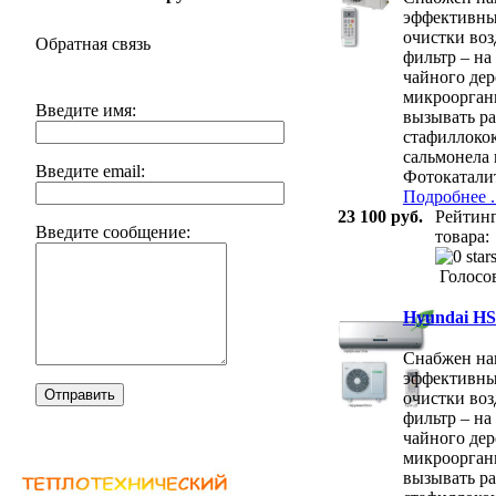
эффективны
очистки во
Обратная связь
фильтр – на
чайного дер
микроорган
Введите имя:
вызывать ра
стафиллокок
сальмонела 
Введите email:
Фотокатали
Подробнее ..
23 100 руб.
Рейтин
Введите сообщение:
товара:
Голосов
Hyundai H
Снабжен на
эффективны
Отправить
очистки во
фильтр – на
чайного дер
микроорган
вызывать ра