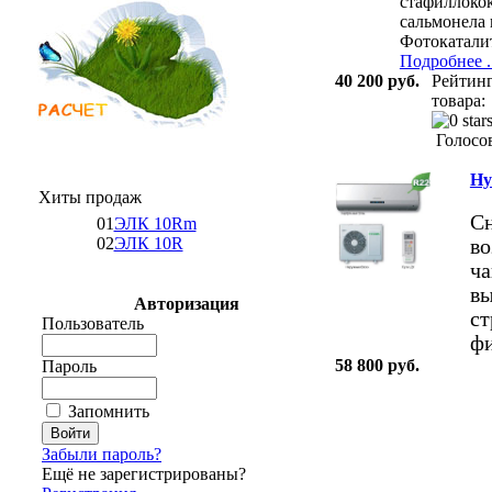
стафиллокок
сальмонела 
Фотокатали
Подробнее ..
40 200 руб.
Рейтин
товара:
Голосов
Hy
Хиты продаж
Сн
01
ЭЛК 10Rm
02
ЭЛК 10R
во
ча
вы
Авторизация
ст
Пользователь
ф
58 800 руб.
Пароль
Запомнить
Забыли пароль?
Ещё не зарегистрированы?