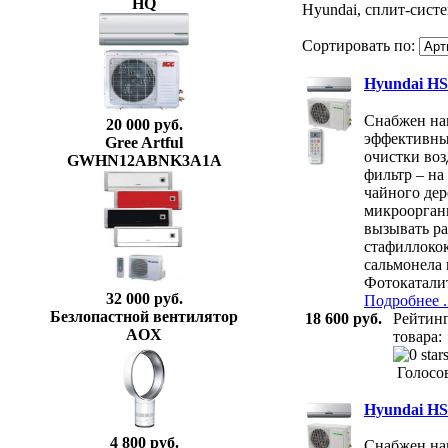
HQ
Hyundai, сплит-систе
Сортировать по:
Hyundai H
Снабжен на
20 000 руб.
эффективны
Gree Artful
очистки во
GWHN12ABNK3A1A
фильтр – на
чайного дер
микроорган
вызывать ра
стафиллокок
сальмонела 
Фотокатали
32 000 руб.
Подробнее ..
Безлопастной вентилятор
18 600 руб.
Рейтин
AOX
товара:
Голосов
Hyundai H
4 800 руб.
Снабжен на