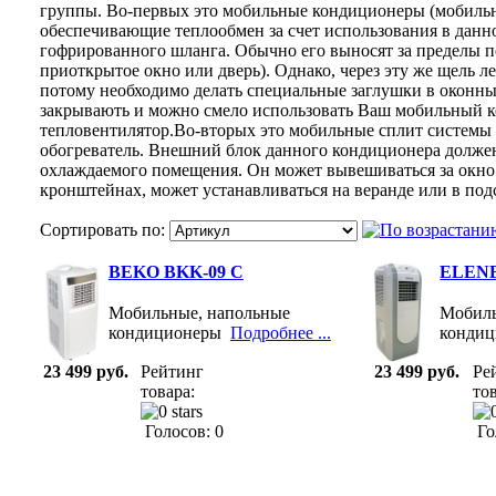
группы. Во-первых это мобильные кондиционеры (мобиль
обеспечивающие теплообмен за счет использования в данн
гофрированного шланга. Обычно его выносят за пределы п
приоткрытое окно или дверь). Однако, через эту же щель ле
потому необходимо делать специальные заглушки в оконны
закрывають и можно смело использовать Ваш мобильный 
тепловентилятор.Во-вторых это мобильные сплит систем
обогреватель. Внешний блок данного кондиционера долже
охлаждаемого помещения. Он может вывешиваться за окно 
кронштейнах, может устанавливаться на веранде или в по
Сортировать по:
BEKO BKK-09 C
ELENB
Мобильные, напольные
Мобиль
кондиционеры
Подробнее ...
конди
23 499 руб.
Рейтинг
23 499 руб.
Ре
товара:
тов
Голосов: 0
Го