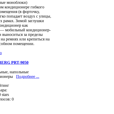
ные моноблоки)
ом кондиционере гибкого
омещения (в форточку,
гко попадает воздух с улицы,
х рамах. Зимой заглушки
кондиционер как
ы — мобильный кондиционер-
н выноситься за пределы
на ремнях или крепиться на
дсобном помещении.
ERG PRT-9050
ные, напольные
ционеры
Подробнее ...
йтинг
ара:
лосов: 0